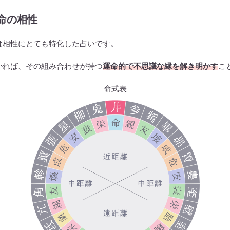
命の相性
は相性にとても特化した占いです。
かれば、その組み合わせが持つ
運命的で不思議な縁を解き明かす
こ
命式表