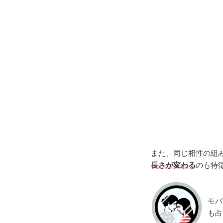
また、同じ相性の組
長さが変わる
のも特
モバ
も占