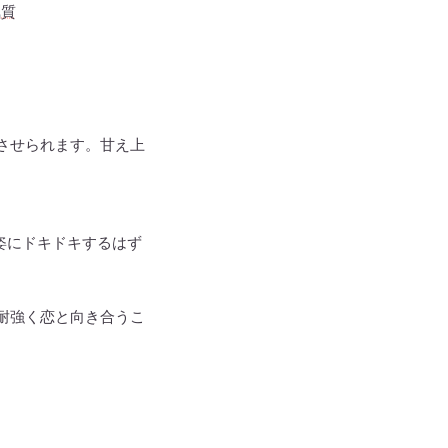
気質
させられます。甘え上
姿にドキドキするはず
耐強く恋と向き合うこ