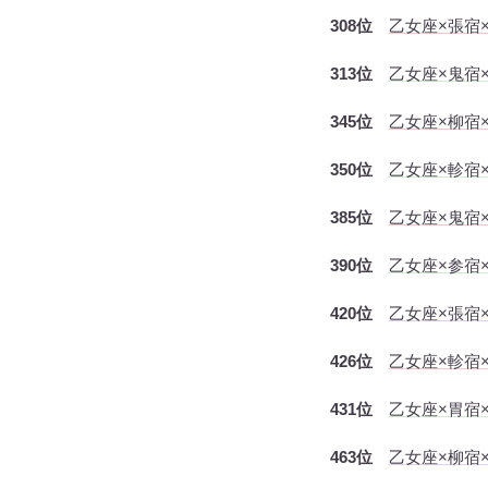
308位
乙女座×張宿
313位
乙女座×鬼宿
345位
乙女座×柳宿
350位
乙女座×軫宿
385位
乙女座×鬼宿
390位
乙女座×参宿
420位
乙女座×張宿×
426位
乙女座×軫宿
431位
乙女座×胃宿
463位
乙女座×柳宿×