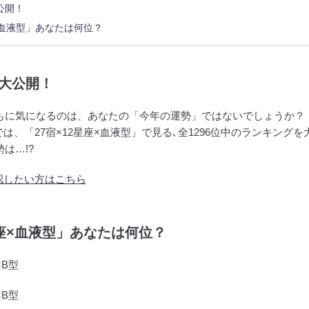
公開！
座×血液型」あなたは何位？
勢大公開！
ともに気になるのは、あなたの「今年の運勢」ではないでしょうか？
、「27宿×12星座×血液型」で見る､全1296位中のランキングを大
勢は…!?
認したい方はこちら
星座×血液型」あなたは何位？
×B型
×B型