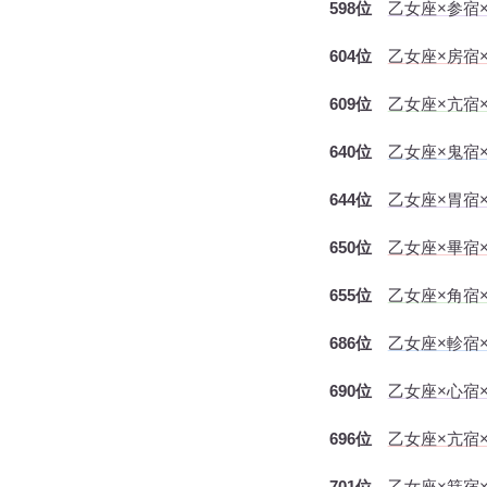
598位
乙女座×参宿×
604位
乙女座×房宿
609位
乙女座×亢宿
640位
乙女座×鬼宿
644位
乙女座×胃宿×
650位
乙女座×畢宿
655位
乙女座×角宿
686位
乙女座×軫宿
690位
乙女座×心宿×
696位
乙女座×亢宿
701位
乙女座×箕宿