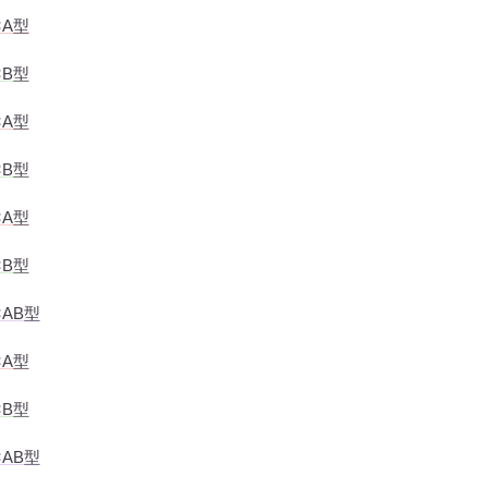
×A型
×B型
×A型
×B型
×A型
×B型
AB型
×A型
×B型
AB型