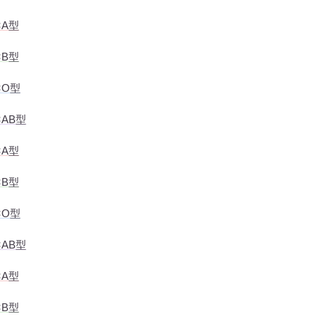
×A型
×B型
×O型
AB型
×A型
×B型
×O型
AB型
×A型
×B型