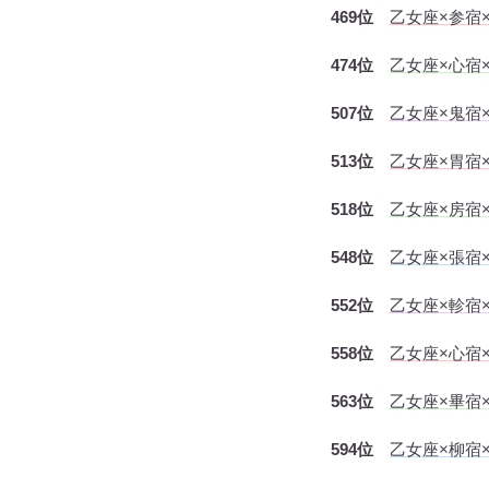
469位
乙女座×参宿
474位
乙女座×心宿
507位
乙女座×鬼宿×
513位
乙女座×胃宿
518位
乙女座×房宿
548位
乙女座×張宿
552位
乙女座×軫宿×
558位
乙女座×心宿
563位
乙女座×畢宿
594位
乙女座×柳宿